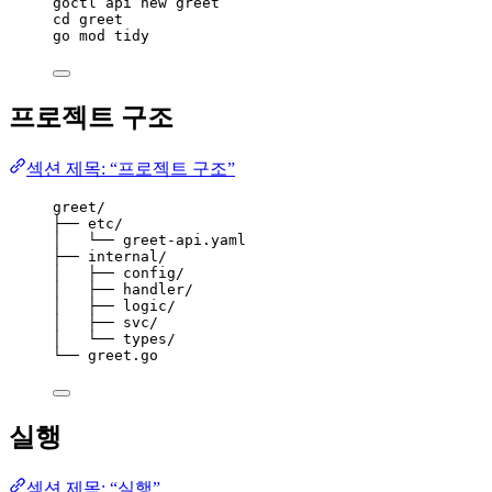
goctl
api
new
greet
cd
greet
go
mod
tidy
프로젝트 구조
섹션 제목: “프로젝트 구조”
greet/
├── etc/
│   └── greet-api.yaml
├── internal/
│   ├── config/
│   ├── handler/
│   ├── logic/
│   ├── svc/
│   └── types/
└── greet.go
실행
섹션 제목: “실행”