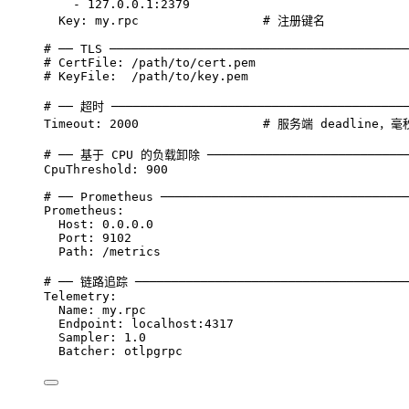
- 
127.0.0.1:2379
Key
: 
my.rpc
# 注册键名
# ── TLS ─────────────────────────────────────────
# CertFile: /path/to/cert.pem
# KeyFile:  /path/to/key.pem
# ── 超时 ─────────────────────────────────────────
Timeout
: 
2000
# 服务端 deadline，毫
# ── 基于 CPU 的负载卸除 ────────────────────────────
CpuThreshold
: 
900
# ── Prometheus ──────────────────────────────────
Prometheus
:
Host
: 
0.0.0.0
Port
: 
9102
Path
: 
/metrics
# ── 链路追踪 ──────────────────────────────────────
Telemetry
:
Name
: 
my.rpc
Endpoint
: 
localhost:4317
Sampler
: 
1.0
Batcher
: 
otlpgrpc